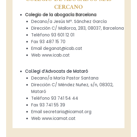
CERCANO
Colegio de la abogacía Barcelona
Decano/a Jesús Mª. Sánchez García
Dirección C/ Mallorca, 283, 08037, Barcelona
Teléfono 93 601 12 01
Fax 93 487 15 70
Email
deganat@icab.cat
Web www.icab.cat
Col.legi d’Advocats de Mataró
Decano/a María Pastor Santana
Dirección C/ Méndez Nuñez, s/n, 08302,
Mataró
Teléfono 93 741 54 44
Fax 93 741 55 39
Email
secretaria@icamat.org
Web www.icamat.cat