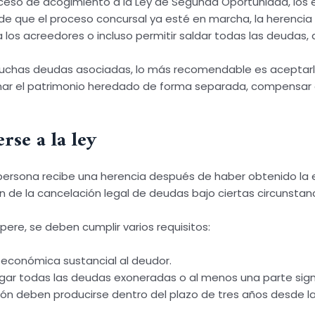
oceso de acogimiento a la Ley de Segunda Oportunidad, los
 de que el proceso concursal ya esté en marcha, la herencia
a los acreedores o incluso permitir saldar todas las deudas,
muchas deudas asociadas, lo más recomendable es aceptarla 
inar el patrimonio heredado de forma separada, compensar 
rse a la ley
ersona recibe una herencia después de haber obtenido la ex
ón de la cancelación legal de deudas bajo ciertas circunstanc
pere, se deben cumplir varios requisitos:
 económica sustancial al deudor.
ar todas las deudas exoneradas o al menos una parte signif
ión deben producirse dentro del plazo de tres años desde la c