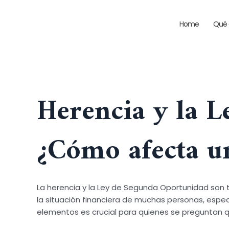
Ir
Deja un comentario
/
Uncategorized
/ Por
admin
al
Home
Qué e
contenido
Herencia y la 
¿Cómo afecta un
La herencia y la Ley de Segunda Oportunidad son 
la situación financiera de muchas personas, esp
elementos es crucial para quienes se preguntan q